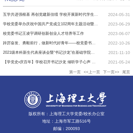
互学共进强根基 再创党建新佳绩 学校开展新时代学生党建经验交流沙龙暨党纪学习教育
2024-05-31
学校党委举办庆祝中国共产党成立102周年主题活动暨“书记论坛”
2023-06-29
校党委书记王凌宇调研创新创业人才培养等工作
2023-06-07
踔厉奋发、勇毅前行，做新时代好青年——校党委书记吴坚勇与学生党员代表共学党的二十大报告
2022-10-26
2021级本科新生代表座谈会暨“书记沙龙”在基础学院举行
2021-11-10
【学党史•庆百年】学校召开书记沙龙 倾听学子心声 服务学生成长
2021-05-24
第一页
<<上一页
下一页>>
尾页
版权所有：上海理工大学党委/校长办公室
地址：上海市军工路516号
邮编：200093